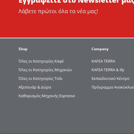
Λάβετε πρώτοι όλα τα νέα μας!
Shop
Company
Όλες οι Κατηγορίες Καφέ
KAFEA TERRΑ
Όλες οι Κατηγορίες Μηχανών
KAFEA TERRA & illy
Όλες οι Κατηγορίες Τσάι
Εκπαιδευτικό Κέντρο
Αξεσουάρ & Δώρα
Πρόγραμμα Ανακύκλωση
Καθαρισμός Μηχανής Espresso