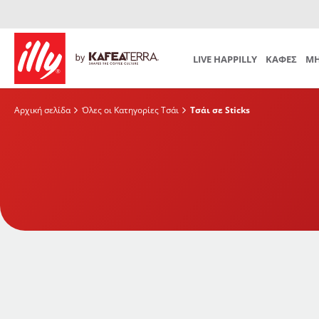
Προετοιμασία
Mind th
Iperespresso
SUBSCRIPTION
Αξεσουάρ Καφέ
Αξεσουάρ
Επιλέξτε το δικό σας μηνιαίο πρόγραμμα
LIVE HAPPILLY
ΚΑΦΕΣ
ΜΗ
Αρχική σελίδα
Όλες οι Κατηγορίες Τσάι
Τσάι σε Sticks