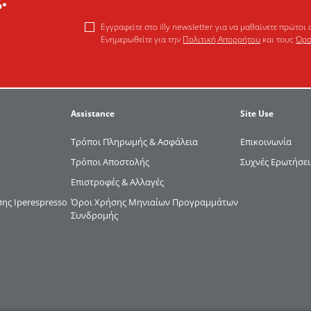
Εγγραφείτε στο illy newsletter για να μαθαίνετε πρώτοι 
Ενημερωθείτε για την
Πολιτική Απορρήτου
και τους
Όρο
Assistance
Site Use
Τρόποι Πληρωμής & Ασφάλεια
Επικοινωνία
Τρόποι Αποστολής
Συχνές Ερωτήσει
Επιστροφές & Αλλαγές
ς Iperespresso
Όροι Χρήσης Μηνιαίων Προγραμμάτων
Συνδρομής