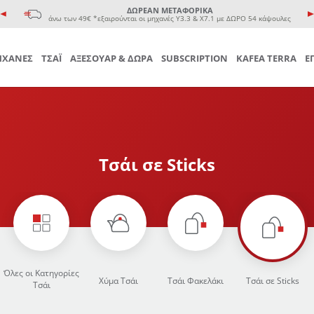
e coffee cup
ΔΩΡΕΑΝ ΜΕΤΑΦΟΡΙΚΑ
 Τσαγιού
άνω των 49€ *εξαιρούνται οι μηχανές Υ3.3 & Χ7.1 με ΔΩΡΟ 54 κάψουλες
ΧΑΝΕΣ
ΤΣΑΪ
ΑΞΕΣΟΥΑΡ & ΔΩΡΑ
SUBSCRIPTION
KAFEA TERRA
Ε
Τσάι σε Sticks
Όλες οι Κατηγορίες
Χύμα Τσάι
Τσάι Φακελάκι
Τσάι σε Sticks
Τσάι