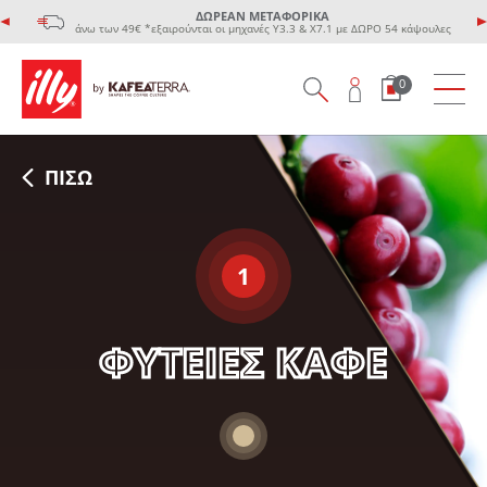
ΔΩΡΕΑΝ ΜΕΤΑΦΟΡΙΚΑ
άνω των 49€ *εξαιρούνται οι μηχανές Υ3.3 & Χ7.1 με ΔΩΡΟ 54 κάψουλες
0
ΠΙΣΩ
1
ΦΥΤΕΙΕΣ ΚΑΦΕ