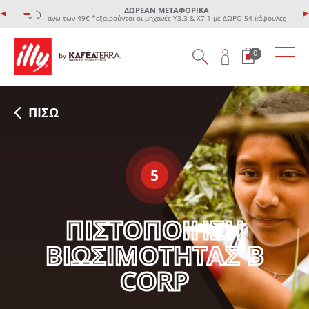
ΔΩΡΕΑΝ ΜΕΤΑΦΟΡΙΚΑ
άνω των 49€ *εξαιρούνται οι μηχανές Υ3.3 & Χ7.1 με ΔΩΡΟ 54 κάψουλες
0
ΠΙΣΩ
5
ΠΙΣΤΟΠΟΙΗΣΗ
ΒΙΩΣΙΜΟΤΗΤΑΣ B
CORP