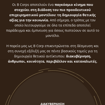
Οι B Corps αποτελούν ένα
παγκόσμιο κίνημα που
στοχεύει στη διάδοση του πιο προοδευτικού
επιχειρηματικού μοντέλου: τη δημιουργία θετικής
Δημιουργήστε λογαριασμό για να αποθηκεύσετε τα
αξίας για την κοινωνία.
Από σήμερα, ο τρόπος με τον
Αγαπημένα σας
οποίο λειτουργούμε σε όλα τα επίπεδα αποτελεί
παράδειγμα και έμπνευση για όσους πιστεύουν σε αυτό το
Δημιουργήστε τον προσωπικό σας λογαριασμό και
μοντέλο.
αποθηκεύστε την δική σας λίστα αγαπημένων.
Η πορεία μας ως B Corp επικεντρώνεται στη δέσμευση και
Βρείτε το προϊόν που επιθυμείτε και πατήστε στο
στη συνεχή εξέλιξή μας σε πέντε βασικούς τομείς για τη
κουμπί "Προσθήκη στα Αγαπημένα".
δημιουργία θετικού αντίκτυπου:
διακυβέρνηση,
άνθρωποι, κοινότητα, περιβάλλον και καταναλωτές.
Βρείτε την δική σας λίστα Αγαπημένων στο προφίλ
σας.
ΔΗΜΙΟΥΡΓΙΑ ΛΟΓΑΡΙΑΣΜΟΥ
ΔΙΑΚΥΒΕΡΝΗΣΗ