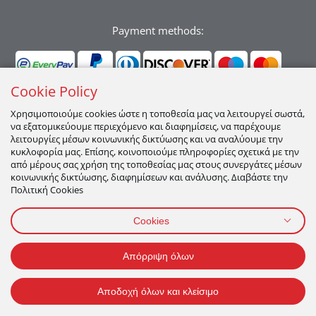
Payment methods:
Cookie Policy
Χρησιμοποιούμε cookies ώστε η τοποθεσία μας να λειτουργεί σωστά,
να εξατομικεύουμε περιεχόμενο και διαφημίσεις, να παρέχουμε
Ακολουθήστε μας:
λειτουργίες μέσων κοινωνικής δικτύωσης και να αναλύουμε την
κυκλοφορία μας. Επίσης, κοινοποιούμε πληροφορίες σχετικά με την
από μέρους σας χρήση της τοποθεσίας μας στους συνεργάτες μέσων
κοινωνικής δικτύωσης, διαφημίσεων και ανάλυσης. Διαβάστε την
Πολιτική Cookies
Cookies
ΠΡΟΣΩΠΙΚΑ ΔΕΔΟΜΕΝΑ
ΟΡΟΙ ΧΡΗΣΗΣ
ΠΟΛΙΤΙΚΉ COOKIES
Απόρριψη όλων
2026 All Rights Reserved
Αποδοχή όλων και κλείσιμο