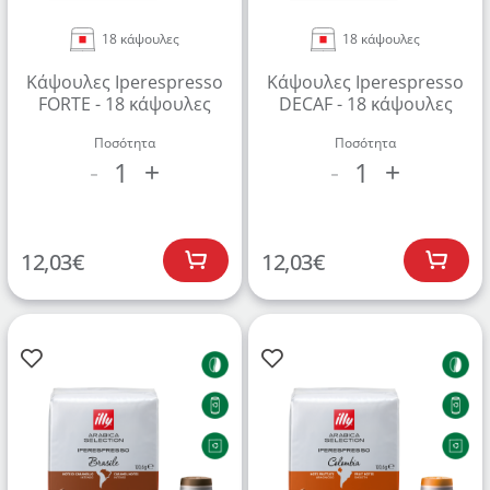
18 κάψουλες
18 κάψουλες
Κάψουλες Iperespresso
Κάψουλες Iperespresso
FORTE - 18 κάψουλες
DECAF - 18 κάψουλες
Δημιουργήστε λογαριασμό για να αποθηκεύσετε τα
Ποσότητα
Ποσότητα
Αγαπημένα σας
1
1
-
+
-
+
Δημιουργήστε τον προσωπικό σας λογαριασμό και
αποθηκεύστε την δική σας λίστα αγαπημένων.
12,03
€
12,03
€
Βρείτε το προϊόν που επιθυμείτε και πατήστε στο
κουμπί "Προσθήκη στα Αγαπημένα".
Βρείτε την δική σας λίστα Αγαπημένων στο προφίλ
σας.
ΔΗΜΙΟΥΡΓΙΑ ΛΟΓΑΡΙΑΣΜΟΥ