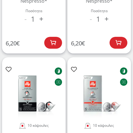
Nespresso*
Nespresso*
Ποσότητα
Ποσότητα
1
1
-
+
-
+
6,20
€
6,20
€
Δημιουργήστε λογαριασμό για να αποθηκεύσετε τα
Αγαπημένα σας
Δημιουργήστε τον προσωπικό σας λογαριασμό και
αποθηκεύστε την δική σας λίστα αγαπημένων.
Βρείτε το προϊόν που επιθυμείτε και πατήστε στο
κουμπί "Προσθήκη στα Αγαπημένα".
Βρείτε την δική σας λίστα Αγαπημένων στο προφίλ
10 κάψουλες
10 κάψουλες
σας.