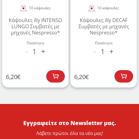
10 κάψουλες
10 κάψουλες
Κάψουλες illy INTENSO
Κάψουλες illy DECAF
LUNGO Συμβατές με
Συμβατές με μηχανές
μηχανές Nespresso*
Nespresso*
Ποσότητα
Ποσότητα
1
1
-
+
-
+
6,20
€
6,20
€
Εγγραφείτε στο Newsletter μας.
Λάβετε πρώτοι όλα τα νέα μας!