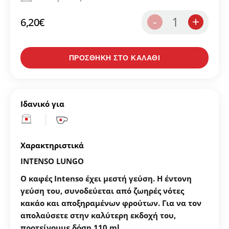
Δημιουργήστε λογαριασμό για να αποθηκεύσετε τα
1
-
+
6,20
€
Αγαπημένα σας
ΠΡΟΣΘΗΚΗ ΣΤΟ ΚΑΛΑΘΙ
Δημιουργήστε τον προσωπικό σας λογαριασμό και
αποθηκεύστε την δική σας λίστα αγαπημένων.
Βρείτε το προϊόν που επιθυμείτε και πατήστε στο
κουμπί "Προσθήκη στα Αγαπημένα".
Ιδανικό για
Βρείτε την δική σας λίστα Αγαπημένων στο προφίλ
σας.
Χαρακτηριστικά
INTENSO LUNGO
ΔΗΜΙΟΥΡΓΙΑ ΛΟΓΑΡΙΑΣΜΟΥ
Ο καφές Intenso έχει μεστή γεύση. Η έντονη
γεύση του, συνοδεύεται από ζωηρές νότες
κακάο και αποξηραμένων φρούτων. Για να τον
απολαύσετε στην καλύτερη εκδοχή του,
προτείνουμε δόση 110 ml.