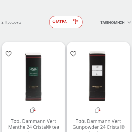
ΦΙΛΤΡΑ
2
Προϊοντα
ΤΑΞΙΝΟΜΗΣΗ
Δημιουργήστε λογαριασμό για να αποθηκεύσετε τα
Αγαπημένα σας
Δημιουργήστε τον προσωπικό σας λογαριασμό και
αποθηκεύστε την δική σας λίστα αγαπημένων.
Βρείτε το προϊόν που επιθυμείτε και πατήστε στο
κουμπί "Προσθήκη στα Αγαπημένα".
Βρείτε την δική σας λίστα Αγαπημένων στο προφίλ
σας.
Τσάι Dammann Vert
Τσάι Dammann Vert
Menthe 24 Cristal® tea
Gunpowder 24 Cristal®