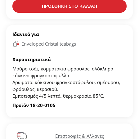
Δημιουργήστε τον προσωπικό σας λογαριασμό και
ΠΡΟΣΘΗΚΗ ΣΤΟ ΚΑΛΑΘΙ
αποθηκεύστε την δική σας λίστα αγαπημένων.
Βρείτε το προϊόν που επιθυμείτε και πατήστε στο
κουμπί "Προσθήκη στα Αγαπημένα".
Ιδανικό για
Enveloped Cristal teabags
Βρείτε την δική σας λίστα Αγαπημένων στο προφίλ
σας.
Χαρακτηριστικά
Μαύρο τσάι, κομματάκια φράουλας, ολόκληρα
ΔΗΜΙΟΥΡΓΙΑ ΛΟΓΑΡΙΑΣΜΟΥ
κόκκινα φραγκοστάφυλλα.
Aρώματα: κόκκινου φραγκοστάφυλου, σμέουρου,
φράουλας, κερασιού.
Εμποτισμός 4/5 λεπτά, θερμοκρασία 85°C.
Προϊόν 18-20-0105
Επιστροφές & Αλλαγές