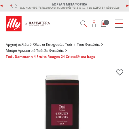
ΔΩΡΕΑΝ ΜΕΤΑΦΟΡΙΚΑ
άνω των 49€ *εξαιρούνται οι μηχανές Υ3.3 & Χ7.1 με ΔΩΡΟ 54 κάψουλες
0
Αρχική σελίδα
Όλες οι Κατηγορίες Τσάι
Τσάι Φακελάκι
Μαύρο Αρωματικό Τσάι Σε Φακελάκι
Τσάι Dammann 4 Fruits Rouges 24 Cristal® tea bags