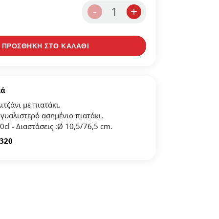
1
-
+
σας
ΠΡΟΣΘΗΚΗ ΣΤΟ ΚΑΛΑΘΙ
στα αγαπημένων.
ένα".
κά
τζάνι με πιατάκι.
 γυαλιστερό ασημένιο πιατάκι.
cl - Διαστάσεις :Ø 10,5/76,5 cm.
1320