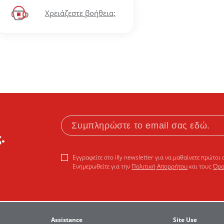
Χρειάζεστε βοήθεια;
.
Εγγραφείτε στο illy newsletter για να μαθαίνετε πρώτοι 
Ενημερωθείτε για την
Πολιτική Απορρήτου
και τους
Όρο
Assistance
Site Use