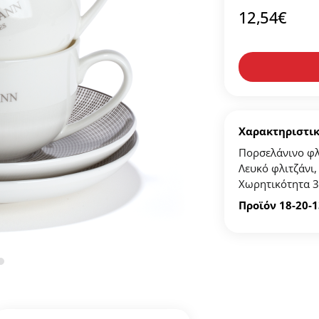
12,54
€
μιουργήστε λογαριασμό για να αποθηκεύσετε τα Αγαπημένα 
τον προσωπικό σας λογαριασμό και αποθηκεύστε την δική σας λί
ϊόν που επιθυμείτε και πατήστε στο κουμπί "Προσθήκη στα Αγαπημ
κή σας λίστα Αγαπημένων στο προφίλ σας.
Χαρακτηριστι
Πορσελάνινο φλι
Λευκό φλιτζάνι,
ΔΗΜΙΟΥΡΓΙΑ ΛΟΓΑΡΙΑΣΜΟΥ
Χωρητικότητα 30
Προϊόν 18-20-