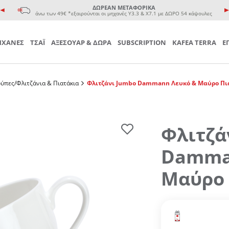
e coffee cup
ΔΩΡΕΑΝ ΜΕΤΑΦΟΡΙΚΑ
 Τσαγιού
άνω των 49€ *εξαιρούνται οι μηχανές Υ3.3 & Χ7.1 με ΔΩΡΟ 54 κάψουλες
ΧΑΝΕΣ
ΤΣΑΪ
ΑΞΕΣΟΥΑΡ & ΔΩΡΑ
SUBSCRIPTION
KAFEA TERRA
Ε
ύπες/Φλιτζάνια & Πιατάκια
Φλιτζάνι Jumbo Dammann Λευκό & Μαύρο Πι
Φλιτζά
Damma
Μαύρο 