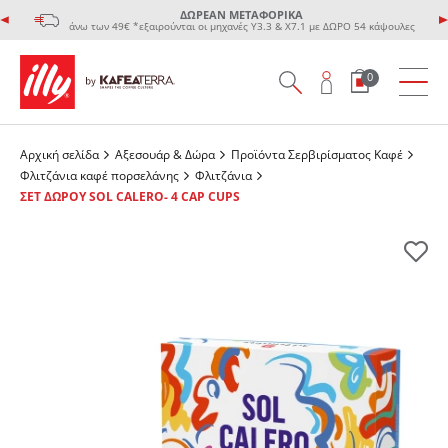
ΔΩΡΕΑΝ ΜΕΤΑΦΟΡΙΚΑ
άνω των 49€ *εξαιρούνται οι μηχανές Υ3.3 & Χ7.1 με ΔΩΡΟ 54 κάψουλες
0
Αρχική σελίδα
Αξεσουάρ & Δώρα
Προϊόντα Σερβιρίσματος Kαφέ
Φλιτζάνια καφέ πορσελάνης
Φλιτζάνια
ΣΕΤ ΔΩΡΟΥ SOL CALERO- 4 CAP CUPS