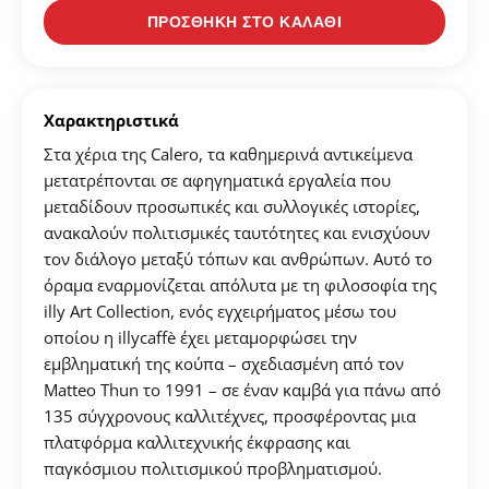
ΠΡΟΣΘΗΚΗ ΣΤΟ ΚΑΛΑΘΙ
Χαρακτηριστικά
Δημιουργήστε λογαριασμό για να αποθηκεύσετε τα
Στα χέρια της Calero, τα καθημερινά αντικείμενα
Αγαπημένα σας
μετατρέπονται σε αφηγηματικά εργαλεία που
μεταδίδουν προσωπικές και συλλογικές ιστορίες,
ανακαλούν πολιτισμικές ταυτότητες και ενισχύουν
Δημιουργήστε τον προσωπικό σας λογαριασμό και
τον διάλογο μεταξύ τόπων και ανθρώπων. Αυτό το
αποθηκεύστε την δική σας λίστα αγαπημένων.
όραμα εναρμονίζεται απόλυτα με τη φιλοσοφία της
illy Art Collection, ενός εγχειρήματος μέσω του
Βρείτε το προϊόν που επιθυμείτε και πατήστε στο
κουμπί "Προσθήκη στα Αγαπημένα".
οποίου η illycaffè έχει μεταμορφώσει την
εμβληματική της κούπα – σχεδιασμένη από τον
Βρείτε την δική σας λίστα Αγαπημένων στο προφίλ
Matteo Thun το 1991 – σε έναν καμβά για πάνω από
σας.
135 σύγχρονους καλλιτέχνες, προσφέροντας μια
πλατφόρμα καλλιτεχνικής έκφρασης και
παγκόσμιου πολιτισμικού προβληματισμού.
ΔΗΜΙΟΥΡΓΙΑ ΛΟΓΑΡΙΑΣΜΟΥ