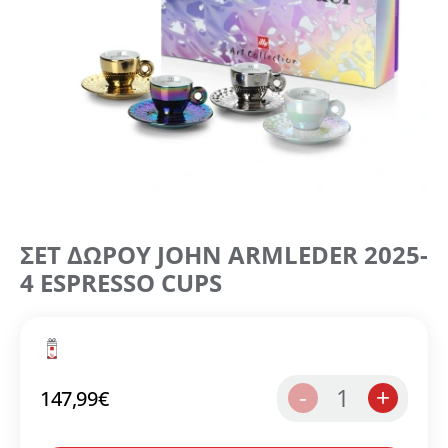
ΣΕΤ ΔΩΡΟΥ JOHN ARMLEDER 2025-
4 ESPRESSO CUPS
1
-
+
147,99
€
Δημιουργήστε λογαριασμό για να αποθηκεύσετε τα
Αγαπημένα σας