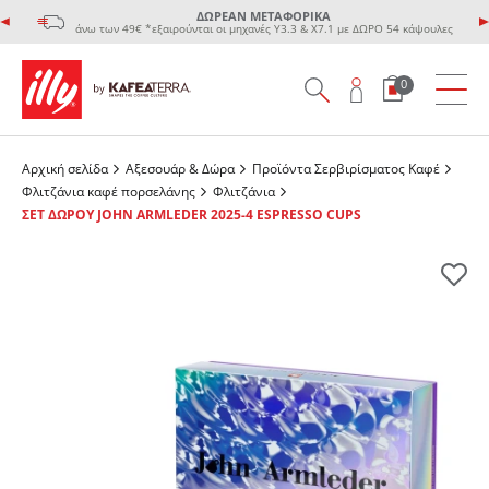
ΔΩΡΕΑΝ ΜΕΤΑΦΟΡΙΚΑ
άνω των 49€ *εξαιρούνται οι μηχανές Υ3.3 & Χ7.1 με ΔΩΡΟ 54 κάψουλες
0
Αρχική σελίδα
Αξεσουάρ & Δώρα
Προϊόντα Σερβιρίσματος Kαφέ
Φλιτζάνια καφέ πορσελάνης
Φλιτζάνια
ΣΕΤ ΔΩΡΟΥ JOHN ARMLEDER 2025-4 ESPRESSO CUPS