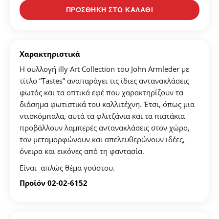
ΠΡΟΣΘΗΚΗ ΣΤΟ ΚΑΛΑΘΙ
Δημιουργήστε τον προσωπικό σας λογαριασμό και
αποθηκεύστε την δική σας λίστα αγαπημένων.
Βρείτε το προϊόν που επιθυμείτε και πατήστε στο
Χαρακτηριστικά
κουμπί "Προσθήκη στα Αγαπημένα".
Η συλλογή illy Art Collection του John Armleder με
Βρείτε την δική σας λίστα Αγαπημένων στο προφίλ
τίτλο “Tastes” αναπαράγει τις ίδιες αντανακλάσεις
σας.
φωτός και τα οπτικά εφέ που χαρακτηρίζουν τα
διάσημα φωτιστικά του καλλιτέχνη. Έτσι, όπως μια
ντισκόμπαλα, αυτά τα φλιτζάνια και τα πιατάκια
ΔΗΜΙΟΥΡΓΙΑ ΛΟΓΑΡΙΑΣΜΟΥ
προβάλλουν λαμπερές αντανακλάσεις στον χώρο,
τον μεταμορφώνουν και απελευθερώνουν ιδέες,
όνειρα και εικόνες από τη φαντασία.
Είναι απλώς θέμα γούστου.
Προϊόν 02-02-6152