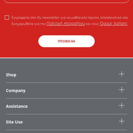
Εγγραφείτε στο illy newsletter για να μαθαίνετε πρώτοι αποκλειστικά νέα.
Πολιτική Απορρήτου
Όρους Χρήσης
Ενημερωθείτε για την
και τους
.
ΥΠΟΒΟΛΗ
Shop
Company
Assistance
Site Use