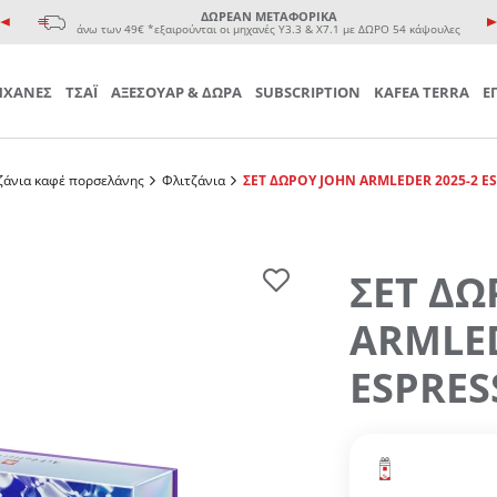
e coffee cup
ΔΩΡΕΑΝ ΜΕΤΑΦΟΡΙΚΑ
 Τσαγιού
άνω των 49€ *εξαιρούνται οι μηχανές Υ3.3 & Χ7.1 με ΔΩΡΟ 54 κάψουλες
ΧΑΝΕΣ
ΤΣΑΪ
ΑΞΕΣΟΥΑΡ & ΔΩΡΑ
SUBSCRIPTION
KAFEA TERRA
Ε
ζάνια καφέ πορσελάνης
Φλιτζάνια
ΣΕΤ ΔΩΡΟΥ JOHN ARMLEDER 2025-2 E
ΣΕΤ ΔΩ
ARMLED
ESPRES