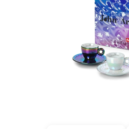
Δη
Δημιουργήστε 
Βρείτε το προ
Βρείτε την δι