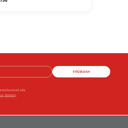
6150
ΥΠΟΒΟΛΗ
αποκλειστικά νέα.
υς Χρήσης
.