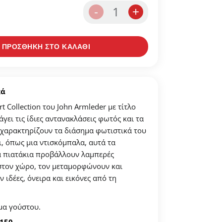
1
-
+
σας
ΠΡΟΣΘΗΚΗ ΣΤΟ ΚΑΛΑΘΙ
στα αγαπημένων.
ένα".
κά
rt Collection του John Armleder με τίτλο
άγει τις ίδιες αντανακλάσεις φωτός και τα
 χαρακτηρίζουν τα διάσημα φωτιστικά του
ι, όπως μια ντισκόμπαλα, αυτά τα
τα πιατάκια προβάλλουν λαμπερές
στον χώρο, τον μεταμορφώνουν και
ιδέες, όνειρα και εικόνες από τη
μα γούστου.