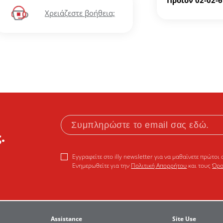
Προϊόν 02-02-
Χρειάζεστε βοήθεια;
.
Εγγραφείτε στο illy newsletter για να μαθαίνετε πρώτοι 
Ενημερωθείτε για την
Πολιτική Απορρήτου
και τους
Όρο
Assistance
Site Use