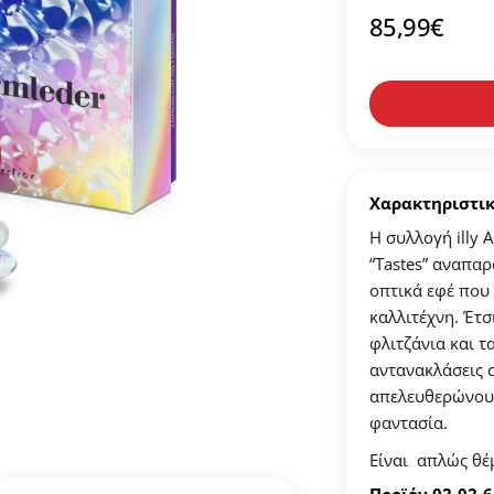
85,99
€
μιουργήστε λογαριασμό για να αποθηκεύσετε τα Αγαπημένα 
τον προσωπικό σας λογαριασμό και αποθηκεύστε την δική σας λί
ϊόν που επιθυμείτε και πατήστε στο κουμπί "Προσθήκη στα Αγαπημ
κή σας λίστα Αγαπημένων στο προφίλ σας.
Χαρακτηριστι
Η συλλογή illy A
“Tastes” αναπαρ
ΔΗΜΙΟΥΡΓΙΑ ΛΟΓΑΡΙΑΣΜΟΥ
οπτικά εφέ που
καλλιτέχνη. Έτσ
φλιτζάνια και 
αντανακλάσεις 
απελευθερώνουν 
φαντασία.
Είναι απλώς θέ