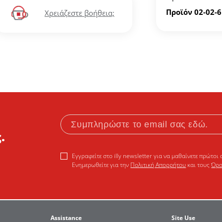
Προϊόν 02-02-
Χρειάζεστε βοήθεια;
.
Εγγραφείτε στο illy newsletter για να μαθαίνετε πρώτοι 
Ενημερωθείτε για την
Πολιτική Απορρήτου
και τους
Όρο
Assistance
Site Use