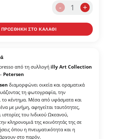
1
-
+
σας
ΠΡΟΣΘΗΚΗ ΣΤΟ ΚΑΛΑΘΙ
στα αγαπημένων.
ένα".
κά
spresso από τη συλλογή
illy Art Collection
–
Petersen
sen
διαμορφώνει οικεία και οραματικά
υάζοντας τη φωτογραφία, την
ι το κέντημα. Μέσα από υφάσματα και
ένα με μνήμη, αφηγείται ταυτότητες,
ι ιστορίες του Ινδικού Ωκεανού,
ην κληρονομιά της κοινότητάς της σε
σεις όπου η πνευματικότητα και η
άρχουν στο παρόν.