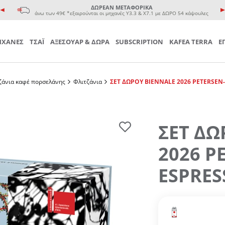
e coffee cup
ΔΩΡΕΑΝ ΜΕΤΑΦΟΡΙΚΑ
 Τσαγιού
άνω των 49€ *εξαιρούνται οι μηχανές Υ3.3 & Χ7.1 με ΔΩΡΟ 54 κάψουλες
ΧΑΝΕΣ
ΤΣΑΪ
ΑΞΕΣΟΥΑΡ & ΔΩΡΑ
SUBSCRIPTION
KAFEA TERRA
Ε
ζάνια καφέ πορσελάνης
Φλιτζάνια
ΣΕΤ ΔΩΡΟΥ BIENNALE 2026 PETERSEN
ΣΕΤ ΔΩ
2026 P
ESPRES