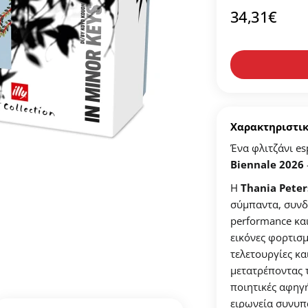
34,31
€
μιουργήστε λογαριασμό για να αποθηκεύσετε τα Αγαπημένα 
τον προσωπικό σας λογαριασμό και αποθηκεύστε την δική σας λί
ϊόν που επιθυμείτε και πατήστε στο κουμπί "Προσθήκη στα Αγαπημ
κή σας λίστα Αγαπημένων στο προφίλ σας.
Χαρακτηριστι
Ένα φλιτζάνι e
Biennale 2026
ΔΗΜΙΟΥΡΓΙΑ ΛΟΓΑΡΙΑΣΜΟΥ
Η
Thania Peter
σύμπαντα, συνδ
performance κα
εικόνες φορτισμ
τελετουργίες κα
μετατρέποντας τ
ποιητικές αφηγή
ειρωνεία συνυπ