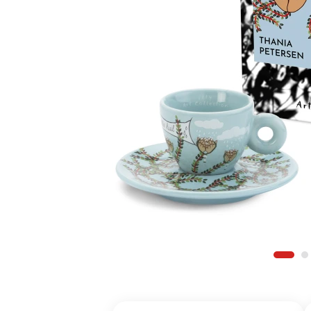
Δη
Δημιουργήστε 
Βρείτε το προ
Βρείτε την δι