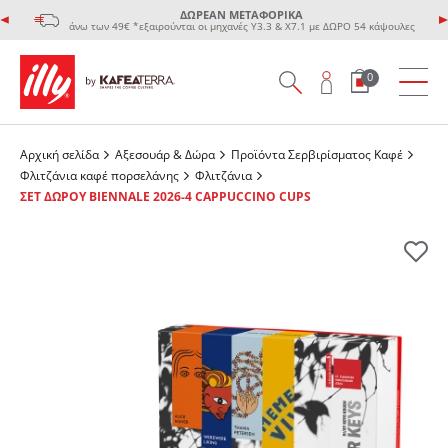
ΔΩΡΕΑΝ ΜΕΤΑΦΟΡΙΚΑ
άνω των 49€ *εξαιρούνται οι μηχανές Υ3.3 & Χ7.1 με ΔΩΡΟ 54 κάψουλες
0
Αρχική σελίδα
Αξεσουάρ & Δώρα
Προϊόντα Σερβιρίσματος Kαφέ
Φλιτζάνια καφέ πορσελάνης
Φλιτζάνια
ΣΕΤ ΔΩΡΟΥ BIENNALE 2026-4 CAPPUCCINO CUPS