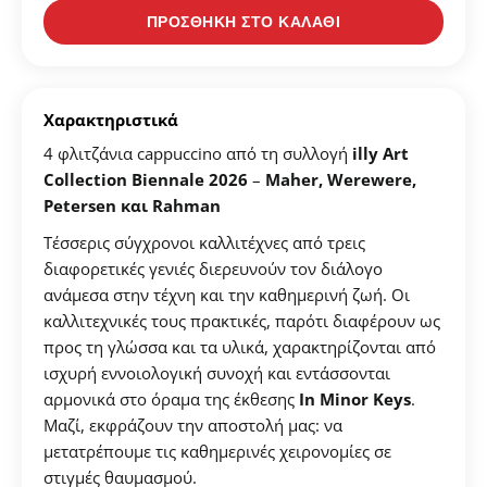
Δημιουργήστε λογαριασμό για να αποθηκεύσετε τα
ΠΡΟΣΘΗΚΗ ΣΤΟ ΚΑΛΑΘΙ
Αγαπημένα σας
Δημιουργήστε τον προσωπικό σας λογαριασμό και
αποθηκεύστε την δική σας λίστα αγαπημένων.
Χαρακτηριστικά
4 φλιτζάνια
cappuccino
από τη συλλογή
illy Art
Βρείτε το προϊόν που επιθυμείτε και πατήστε στο
Collection Biennale 2026
–
Maher, Werewere,
κουμπί "Προσθήκη στα Αγαπημένα".
Petersen
και
Rahman
Βρείτε την δική σας λίστα Αγαπημένων στο προφίλ
Τέσσερις σύγχρονοι καλλιτέχνες από τρεις
σας.
διαφορετικές γενιές διερευνούν τον διάλογο
ανάμεσα στην τέχνη και την καθημερινή ζωή. Οι
καλλιτεχνικές τους πρακτικές, παρότι διαφέρουν ως
ΔΗΜΙΟΥΡΓΙΑ ΛΟΓΑΡΙΑΣΜΟΥ
προς τη γλώσσα και τα υλικά, χαρακτηρίζονται από
ισχυρή εννοιολογική συνοχή και εντάσσονται
αρμονικά στο όραμα της έκθεσης
In Minor Keys
.
Μαζί, εκφράζουν την αποστολή μας: να
μετατρέπουμε τις καθημερινές χειρονομίες σε
στιγμές θαυμασμού.