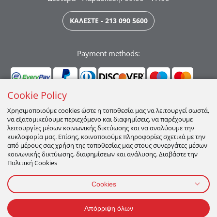
ΚΑΛΕΣΤΕ - 213 090 5600
Payment methods:
Cookie Policy
Χρησιμοποιούμε cookies ώστε η τοποθεσία μας να λειτουργεί σωστά,
να εξατομικεύουμε περιεχόμενο και διαφημίσεις, να παρέχουμε
Ακολουθήστε μας:
λειτουργίες μέσων κοινωνικής δικτύωσης και να αναλύουμε την
κυκλοφορία μας. Επίσης, κοινοποιούμε πληροφορίες σχετικά με την
από μέρους σας χρήση της τοποθεσίας μας στους συνεργάτες μέσων
κοινωνικής δικτύωσης, διαφημίσεων και ανάλυσης. Διαβάστε την
Πολιτική Cookies
Cookies
ΠΡΟΣΩΠΙΚΑ ΔΕΔΟΜΕΝΑ
ΟΡΟΙ ΧΡΗΣΗΣ
ΠΟΛΙΤΙΚΉ COOKIES
Απόρριψη όλων
2026 All Rights Reserved