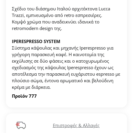
Σχέδιο του διάσημου Ιταλού αρχιτέκτονα Lucca
Trazzi, εμπνευσμένο από retro εσπρεσιέρες.
Κομψό χρώμα που αναδεικνύει ιδανικά το
retromodern design της.
IPERESPRESSO SYSTEM
Δημιουργήστε λογαριασμό για να αποθηκεύσετε τα
Σύστημα κάψουλας και μηχανής
Iperespresso
για
Αγαπημένα σας
γρήγορη παρασκευή καφέ. Η καινοτομία της
εκχύλισης σε δύο φάσεις και ο κατοχυρωμένος
σχεδιασμός της κάψουλας
Iperespresso
έχουν ως
Δημιουργήστε τον προσωπικό σας λογαριασμό και
αποτέλεσμα την παρασκευή ευχάριστου espresso με
αποθηκεύστε την δική σας λίστα αγαπημένων.
πλούσιο σώμα, έντονα αρωματικό και βελούδινη
κρέμα με διάρκεια.
Βρείτε το προϊόν που επιθυμείτε και πατήστε στο
κουμπί "Προσθήκη στα Αγαπημένα".
Προϊόν 777
Βρείτε την δική σας λίστα Αγαπημένων στο προφίλ
σας.
Επιστροφές & Αλλαγές