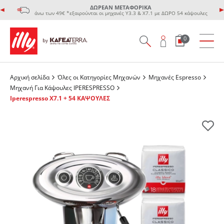
ΔΩΡΕΑΝ ΜΕΤΑΦΟΡΙΚΑ
άνω των 49€ *εξαιρούνται οι μηχανές Υ3.3 & Χ7.1 με ΔΩΡΟ 54 κάψουλες
0
Αρχική σελίδα
Όλες οι Κατηγορίες Μηχανών
Μηχανές Espresso
Μηχανή Για Κάψουλες IPERESPRESSO
Iperespresso X7.1 + 54 ΚΑΨΟΥΛΕΣ