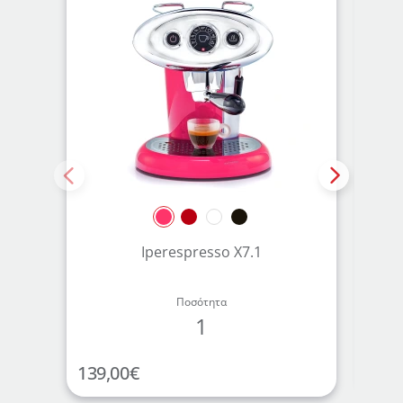
Iperespresso X7.1
Κάψ
Ποσότητα
1
139,00
€
12,