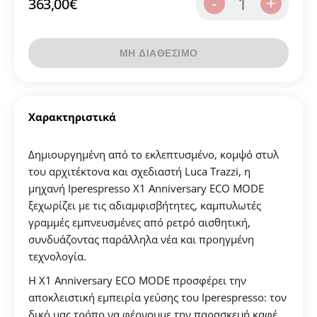
1
-
+
363,00
€
ΜΗ ΔΙΑΘΕΣΙΜΟ
Χαρακτηριστικά
Δημιουργημένη από το εκλεπτυσμένο, κομψό στυλ
Δημιουργήστε λογαριασμό για να αποθηκεύσετε τα
του αρχιτέκτονα και σχεδιαστή Luca Trazzi, η
Αγαπημένα σας
μηχανή Iperespresso X1 Anniversary ECO MODE
ξεχωρίζει με τις αδιαμφισβήτητες, καμπυλωτές
Δημιουργήστε τον προσωπικό σας λογαριασμό και
γραμμές εμπνευσμένες από ρετρό αισθητική,
αποθηκεύστε την δική σας λίστα αγαπημένων.
συνδυάζοντας παράλληλα νέα και προηγμένη
τεχνολογία.
Βρείτε το προϊόν που επιθυμείτε και πατήστε στο
κουμπί "Προσθήκη στα Αγαπημένα".
Η X1 Anniversary ECO MODE προσφέρει την
αποκλειστική εμπειρία γεύσης του Iperespresso: τον
Βρείτε την δική σας λίστα Αγαπημένων στο προφίλ
δικό μας τρόπο να φέρνουμε την παρασκευή καφέ