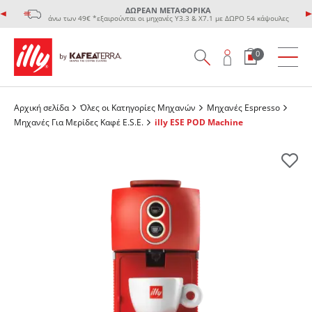
ΔΩΡΕΑΝ ΜΕΤΑΦΟΡΙΚΑ
άνω των 49€ *εξαιρούνται οι μηχανές Υ3.3 & Χ7.1 με ΔΩΡΟ 54 κάψουλες
0
Αρχική σελίδα
Όλες οι Κατηγορίες Μηχανών
Μηχανές Espresso
Μηχανές Για Μερίδες Καφέ Ε.S.E.
illy ESE POD Machine