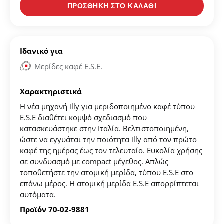
ΠΡΟΣΘΗΚΗ ΣΤΟ ΚΑΛΑΘΙ
Δημιουργήστε λογαριασμό για να αποθηκεύσετε τα
Ιδανικό για
Αγαπημένα σας
Mερίδες καφέ Ε.S.E.
Δημιουργήστε τον προσωπικό σας λογαριασμό και
Χαρακτηριστικά
αποθηκεύστε την δική σας λίστα αγαπημένων.
Η νέα μηχανή illy για μεριδοποιημένο καφέ τύπου
Βρείτε το προϊόν που επιθυμείτε και πατήστε στο
Ε.S.E διαθέτει κομψό σχεδιασμό που
κουμπί "Προσθήκη στα Αγαπημένα".
κατασκευάστηκε στην Ιταλία. Βελτιστοποιημένη,
ώστε να εγγυάται την ποιότητα illy από τον πρώτο
Βρείτε την δική σας λίστα Αγαπημένων στο προφίλ
καφέ της ημέρας έως τον τελευταίο. Ευκολία χρήσης
σας.
σε συνδυασμό με compact μέγεθος. Απλώς
τοποθετήστε την ατομική μερίδα, τύπου E.S.E στο
επάνω μέρος. Η ατομική μερίδα Ε.S.E απορρίπτεται
ΔΗΜΙΟΥΡΓΙΑ ΛΟΓΑΡΙΑΣΜΟΥ
αυτόματα.
Προϊόν 70-02-9881