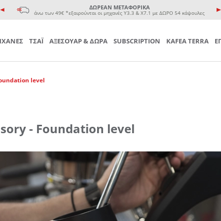
e coffee cup
ΔΩΡΕΑΝ ΜΕΤΑΦΟΡΙΚΑ
 Τσαγιού
άνω των 49€ *εξαιρούνται οι μηχανές Υ3.3 & Χ7.1 με ΔΩΡΟ 54 κάψουλες
ΧΑΝΕΣ
ΤΣΑΪ
ΑΞΕΣΟΥΑΡ & ΔΩΡΑ
SUBSCRIPTION
KAFEA TERRA
Ε
oundation level
sory - Foundation level