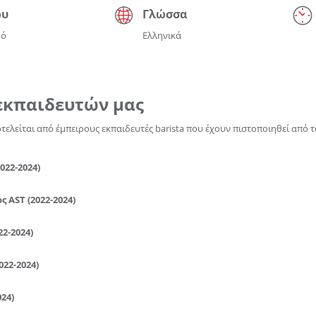
ου
Γλώσσα
ϊόν που επιθυμείτε και πατήστε στο κουμπί "Προσθήκη στα Αγαπημ
κό
Ελληνικά
κή σας λίστα Αγαπημένων στο προφίλ σας.
ΔΗΜΙΟΥΡΓΙΑ ΛΟΓΑΡΙΑΣΜΟΥ
εκπαιδευτών μας
ελείται από έμπειρους εκπαιδευτές barista που έχουν πιστοποιηθεί από τ
022-2024)
 AST (2022-2024)
2-2024)
022-2024)
24)