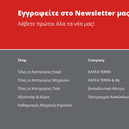
Εγγραφείτε στο Newsletter μας
Λάβετε πρώτοι όλα τα νέα μας!
Shop
Company
Όλες οι Κατηγορίες Καφέ
KAFEA TERRΑ
Όλες οι Κατηγορίες Μηχανών
KAFEA TERRA & illy
Όλες οι Κατηγορίες Τσάι
Εκπαιδευτικό Κέντρο
Αξεσουάρ & Δώρα
Πρόγραμμα Ανακύκλωση
Καθαρισμός Μηχανής Espresso