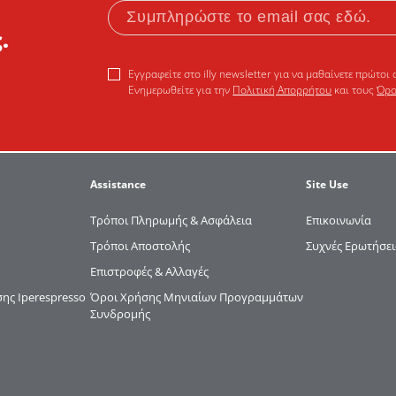
.
Εγγραφείτε στο illy newsletter για να μαθαίνετε πρώτοι 
Ενημερωθείτε για την
Πολιτική Απορρήτου
και τους
Όρο
Assistance
Site Use
Τρόποι Πληρωμής & Ασφάλεια
Επικοινωνία
Τρόποι Αποστολής
Συχνές Ερωτήσει
Επιστροφές & Αλλαγές
ς Iperespresso
Όροι Χρήσης Μηνιαίων Προγραμμάτων
Συνδρομής