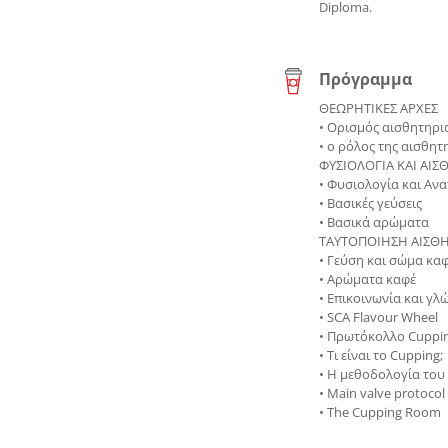
Diploma.
Πρόγραμμα
ΘΕΩΡΗΤΙΚΕΣ ΑΡΧΕΣ
• Ορισμός αισθητηρι
• ο ρόλος της
αισθητ
ΦΥΣΙΟΛΟΓΙΑ ΚΑΙ ΑΙΣ
• Φυσιολογία και Αν
• Βασικές γεύσεις
• Βασικά αρώματα
ΤΑΥΤΟΠΟΙΗΣΗ ΑΙΣΘΗ
• Γεύση και σώμα κα
• Αρώματα καφέ
• Επικοινωνία και γ
• SCA Flavour Wheel
• Πρωτόκολλο Cupp
• Τι είναι το Cupping;
Δη
• Η μεθοδολογία του
• Main valve protocol
• The Cupping Room
Δημιουργήστε 