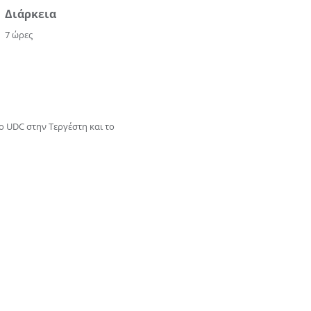
Διάρκεια
ένα".
7 ώρες
ο UDC στην Τεργέστη και το