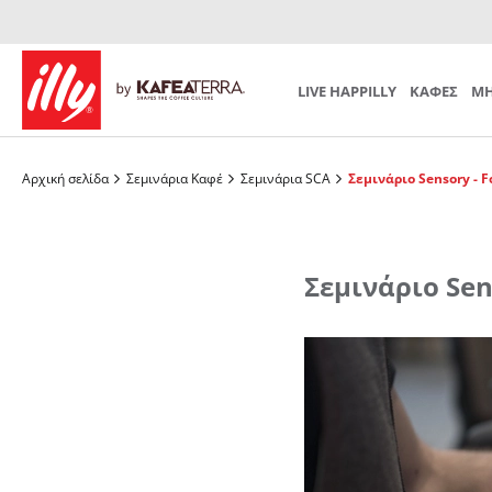
Προετοιμασία
Mind th
Iperespresso
SUBSCRIPTION
Αξεσουάρ Καφέ
Αξεσουάρ
Επιλέξτε το δικό σας μηνιαίο πρόγραμμα
LIVE HAPPILLY
ΚΑΦΕΣ
ΜΗ
Αρχική σελίδα
Σεμινάρια Καφέ
Σεμινάρια SCA
Σεμινάριο Sensory - F
Σεμινάριο Sen