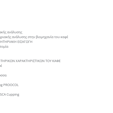
ακής ανάλυσης
ηριακής ανάλυσης στην βιομηχανία του καφέ
ΘΗΤΗΡΙΑΚΗ ΕΙΣΑΓΩΓΗ
ατομία
ΤΗΡΙΚΩΝ ΧΑΡΑΚΤΗΡΙΣΤΙΚΩΝ ΤΟΥ ΚΑΦΕ
φέ
λώσσα
ing PROOCOL
μιουργήστε λογαριασμό για να αποθηκεύσετε τα Αγαπημένα 
 SCA Cupping
τον προσωπικό σας λογαριασμό και αποθηκεύστε την δική σας λί