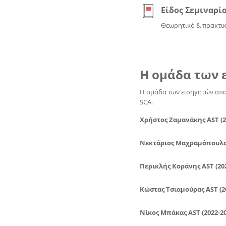
Είδος Σεμιναρί
Βρείτε το προ
Θεωρητικό & πρακτι
Βρείτε την δι
Η ομάδα των 
Η ομάδα των εισηγητών αποτ
SCA.
Χρήστος Ζαμανάκης AST (2
Νεκτάριος Μαχραμόπουλος
Περικλής Κοράνης AST (202
Κώστας Τσιαμούρας AST (2
Νίκος Μπάκας AST (2022-20