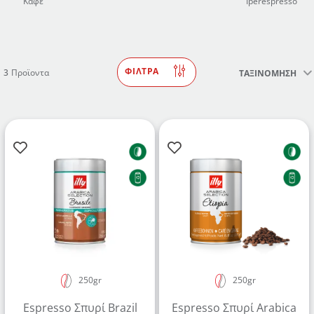
Καφέ
Iperespresso
ΦΙΛΤΡΑ
3
Προϊοντα
ΤΑΞΙΝΟΜΗΣΗ
250gr
250gr
Δημιουργήστε λογαριασμό για να αποθηκεύσετε τα
Espresso Σπυρί Brazil
Espresso Σπυρί Arabica
Αγαπημένα σας