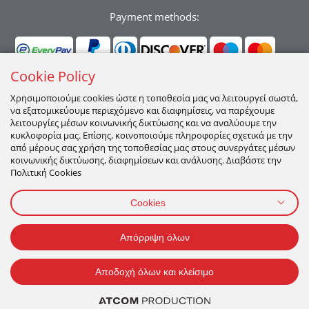
Payment methods:
Cookie Policy
Χρησιμοποιούμε cookies ώστε η τοποθεσία μας να λειτουργεί σωστά,
να εξατομικεύουμε περιεχόμενο και διαφημίσεις, να παρέχουμε
Ακολουθήστε μας:
λειτουργίες μέσων κοινωνικής δικτύωσης και να αναλύουμε την
κυκλοφορία μας. Επίσης, κοινοποιούμε πληροφορίες σχετικά με την
από μέρους σας χρήση της τοποθεσίας μας στους συνεργάτες μέσων
κοινωνικής δικτύωσης, διαφημίσεων και ανάλυσης. Διαβάστε την
Πολιτική Cookies
Cookies
ΠΡΟΣΩΠΙΚΑ ΔΕΔΟΜΕΝΑ
ΟΡΟΙ ΧΡΗΣΗΣ
ΠΟΛΙΤΙΚΉ COOKIES
Απόρριψη όλων
2026 All Rights Reserved
Αποδοχή όλων και κλείσιμο
ΠΡΟΣΘΗΚΗ ΣΤΟ ΚΑΛΑΘΙ