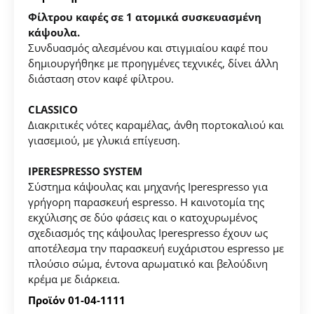
Φίλτρου καφές σε 1 ατομικά συσκευασμένη
κάψουλα.
Συνδυασμός αλεσμένου και στιγμιαίου καφέ που
δημιουργήθηκε με προηγμένες τεχνικές, δίνει άλλη
Δημιουργήστε λογαριασμό για να αποθηκεύσετε τα
διάσταση στον καφέ φίλτρου.
Αγαπημένα σας
CLASSICO
Διακριτικές νότες καραμέλας, άνθη πορτοκαλιού και
Δημιουργήστε τον προσωπικό σας λογαριασμό και
γιασεμιού, με γλυκιά επίγευση.
αποθηκεύστε την δική σας λίστα αγαπημένων.
IPERESPRESSO SYSTEM
Βρείτε το προϊόν που επιθυμείτε και πατήστε στο
Σύστημα κάψουλας και μηχανής
Iperespresso
για
κουμπί "Προσθήκη στα Αγαπημένα".
γρήγορη παρασκευή espresso. Η καινοτομία της
εκχύλισης σε δύο φάσεις και ο κατοχυρωμένος
Βρείτε την δική σας λίστα Αγαπημένων στο προφίλ
σχεδιασμός της κάψουλας
Iperespresso
έχουν ως
σας.
αποτέλεσμα την παρασκευή ευχάριστου espresso με
πλούσιο σώμα,
έντονα αρωματικό και βελούδινη
κρέμα με διάρκεια.
ΔΗΜΙΟΥΡΓΙΑ ΛΟΓΑΡΙΑΣΜΟΥ
Προϊόν 01-04-1111