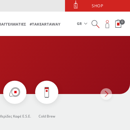
ΤΗΛΕΦΩΝΙΚΕΣ ΠΑΡΑΓΓΕΛΙΕΣ
SHOP
Τηλεφωνικές Παραγγελίες 213 090 5600
0
GR
ΠΑΓΓΕΛΜΑΤΙΕΣ
#TAKEARTAWAY
Μερίδες Καφέ E.S.E.
Cold Brew