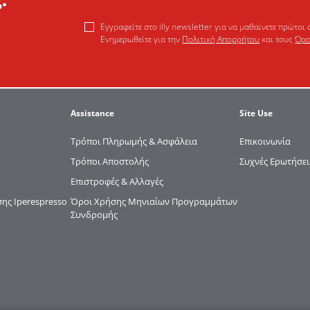
Εγγραφείτε στο illy newsletter για να μαθαίνετε πρώτοι 
Ενημερωθείτε για την
Πολιτική Απορρήτου
και τους
Όρο
Assistance
Site Use
Τρόποι Πληρωμής & Ασφάλεια
Επικοινωνία
Τρόποι Αποστολής
Συχνές Ερωτήσει
Επιστροφές & Αλλαγές
ς Iperespresso
Όροι Χρήσης Μηνιαίων Προγραμμάτων
Συνδρομής