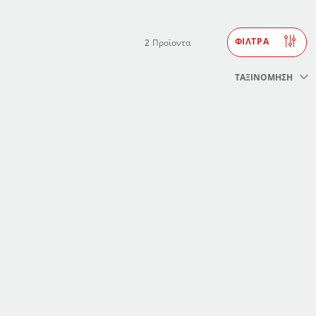
ΦΙΛΤΡΑ
2
Προϊοντα
ΤΑΞΙΝΟΜΗΣΗ
σας
στα αγαπημένων.
ένα".