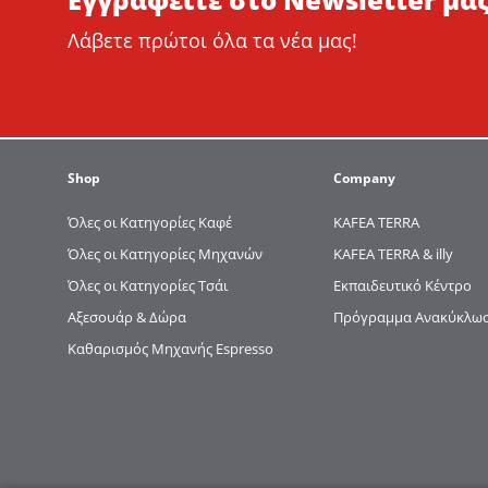
Λάβετε πρώτοι όλα τα νέα μας!
Shop
Company
Όλες οι Κατηγορίες Καφέ
KAFEA TERRΑ
Όλες οι Κατηγορίες Μηχανών
KAFEA TERRA & illy
Όλες οι Κατηγορίες Τσάι
Εκπαιδευτικό Κέντρο
Αξεσουάρ & Δώρα
Πρόγραμμα Ανακύκλωση
Καθαρισμός Μηχανής Espresso