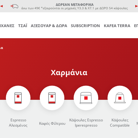
e coffee cup
ΔΩΡΕΑΝ ΜΕΤΑΦΟΡΙΚΑ
 Τσαγιού
άνω των 49€ *εξαιρούνται οι μηχανές Υ3.3 & Χ7.1 με ΔΩΡΟ 54 κάψουλες
ΧΑΝΕΣ
ΤΣΑΪ
ΑΞΕΣΟΥΑΡ & ΔΩΡΑ
SUBSCRIPTION
KAFEA TERRA
Ε
ια
Χαρμάνια
Espresso
Κάψουλες Espresso
Κάψουλες
Καφές Φίλτρου
Αλεσμένος
Iperespresso
Compatible