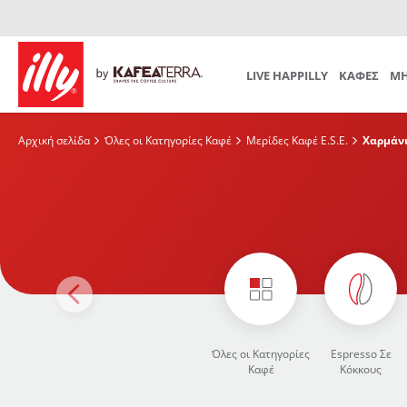
Προετοιμασία
Mind th
Iperespresso
SUBSCRIPTION
Αξεσουάρ Καφέ
Αξεσουάρ
Επιλέξτε το δικό σας μηνιαίο πρόγραμμα
LIVE HAPPILLY
ΚΑΦΕΣ
ΜΗ
Αρχική σελίδα
Όλες οι Κατηγορίες Καφέ
Μερίδες Καφέ E.S.E.
Χαρμάν
Όλες οι Κατηγορίες
Espresso Σε
Καφέ
Κόκκους