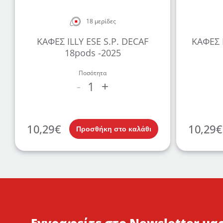
18 μερίδες
ΚΑΦΕΣ ILLY ESE S.P. DECAF
ΚΑΦΕΣ I
18pods -2025
Ποσότητα
1
-
+
10,29
€
10,29
€
Προσθήκη στο καλάθι
Εγγραφείτε στο Newsletter μας