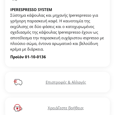
IPERESPRESSO SYSTEM
Σύστημα κάψουλας και μηχανής
Iperespresso
για
γρήγορη παρασκευή καφέ. Η καινοτομία της
Δημιουργήστε λογαριασμό για να αποθηκεύσετε τα
εκχύλισης σε δύο φάσεις και ο κατοχυρωμένος
Αγαπημένα σας
σχεδιασμός της κάψουλας Iperespresso έχουν ως
αποτέλεσμα την παρασκευή ευχάριστου espresso με
πλούσιο σώμα, έντονα αρωματικό και βελούδινη
Δημιουργήστε τον προσωπικό σας λογαριασμό και
κρέμα με διάρκεια.
αποθηκεύστε την δική σας λίστα αγαπημένων.
Προϊόν 01-10-0136
Βρείτε το προϊόν που επιθυμείτε και πατήστε στο
κουμπί "Προσθήκη στα Αγαπημένα".
Βρείτε την δική σας λίστα Αγαπημένων στο προφίλ
Επιστροφές & Αλλαγές
σας.
ΔΗΜΙΟΥΡΓΙΑ ΛΟΓΑΡΙΑΣΜΟΥ
Χρειάζεστε βοήθεια;