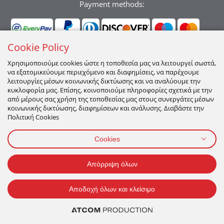
Payment methods:
Cookie Policy
Χρησιμοποιούμε cookies ώστε η τοποθεσία μας να λειτουργεί σωστά,
να εξατομικεύουμε περιεχόμενο και διαφημίσεις, να παρέχουμε
Ακολουθήστε μας:
λειτουργίες μέσων κοινωνικής δικτύωσης και να αναλύουμε την
κυκλοφορία μας. Επίσης, κοινοποιούμε πληροφορίες σχετικά με την
από μέρους σας χρήση της τοποθεσίας μας στους συνεργάτες μέσων
κοινωνικής δικτύωσης, διαφημίσεων και ανάλυσης. Διαβάστε την
Πολιτική Cookies
Cookies
ΠΡΟΣΩΠΙΚΑ ΔΕΔΟΜΕΝΑ
ΟΡΟΙ ΧΡΗΣΗΣ
ΠΟΛΙΤΙΚΉ COOKIES
Απόρριψη όλων
2026 All Rights Reserved
Αποδοχή όλων και κλείσιμο
ΜΗ ΔΙΑΘΕΣΙΜΟ