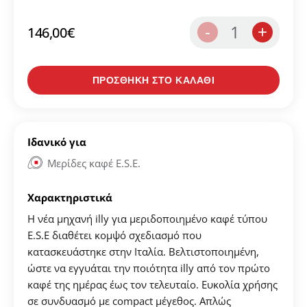
1
-
+
146,00
€
ΠΡΟΣΘΗΚΗ ΣΤΟ ΚΑΛΑΘΙ
Δημιουργήστε λογαριασμό για να αποθηκεύσετε τα
Αγαπημένα σας
Ιδανικό για
Δημιουργήστε τον προσωπικό σας λογαριασμό και
Mερίδες καφέ Ε.S.E.
αποθηκεύστε την δική σας λίστα αγαπημένων.
Βρείτε το προϊόν που επιθυμείτε και πατήστε στο
Χαρακτηριστικά
κουμπί "Προσθήκη στα Αγαπημένα".
Η νέα μηχανή illy για μεριδοποιημένο καφέ τύπου
Ε.S.E διαθέτει κομψό σχεδιασμό που
Βρείτε την δική σας λίστα Αγαπημένων στο προφίλ
κατασκευάστηκε στην Ιταλία. Βελτιστοποιημένη,
σας.
ώστε να εγγυάται την ποιότητα illy από τον πρώτο
καφέ της ημέρας έως τον τελευταίο. Ευκολία χρήσης
σε συνδυασμό με compact μέγεθος. Απλώς
ΔΗΜΙΟΥΡΓΙΑ ΛΟΓΑΡΙΑΣΜΟΥ