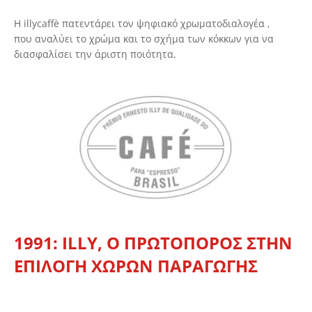
Η illycaffè πατεντάρει τον ψηφιακό χρωματοδιαλογέα ,
που αναλύει το χρώμα και το σχήμα των κόκκων για να
διασφαλίσει την άριστη ποιότητα.
Δημιουργήστε λογαριασμό για να αποθηκεύσετε τα
1991: ILLY, Ο ΠΡΩΤΟΠΟΡΟΣ ΣΤΗΝ
Αγαπημένα σας
ΕΠΙΛΟΓΗ ΧΩΡΩΝ ΠΑΡΑΓΩΓΗΣ
Δημιουργήστε τον προσωπικό σας λογαριασμό και
αποθηκεύστε την δική σας λίστα αγαπημένων.