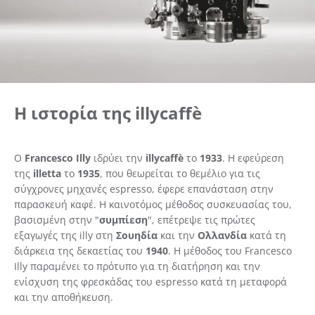
Η ιστορία της illycaffè
Ο
Francesco Illy
ιδρύει την
illycaffè
το
1933
. Η εφεύρεση
της
illetta
το
1935
, που θεωρείται το θεμέλιο για τις
σύγχρονες μηχανές espresso, έφερε επανάσταση στην
παρασκευή καφέ. Η καινοτόμος μέθοδος συσκευασίας του,
βασισμένη στην "
συμπίεση
", επέτρεψε τις πρώτες
εξαγωγές της illy στη
Σουηδία
και την
Ολλανδία
κατά τη
διάρκεια της δεκαετίας του
1940
. Η μέθοδος του Francesco
Illy παραμένει το πρότυπο για τη διατήρηση και την
ενίσχυση της φρεσκάδας του espresso κατά τη μεταφορά
και την αποθήκευση.