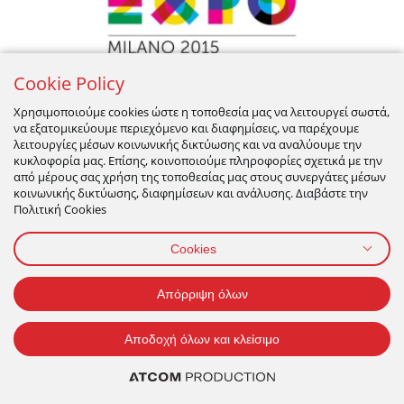
Cookie Policy
Χρησιμοποιούμε cookies ώστε η τοποθεσία μας να λειτουργεί σωστά,
να εξατομικεύουμε περιεχόμενο και διαφημίσεις, να παρέχουμε
2015: EXPO MILANO
λειτουργίες μέσων κοινωνικής δικτύωσης και να αναλύουμε την
κυκλοφορία μας. Επίσης, κοινοποιούμε πληροφορίες σχετικά με την
από μέρους σας χρήση της τοποθεσίας μας στους συνεργάτες μέσων
κοινωνικής δικτύωσης, διαφημίσεων και ανάλυσης. Διαβάστε την
Η μεγαλύτερη γιορτή του καφέ: ο illy, επίσημος συνεργάτης
Πολιτική Cookies
του Expo 2015
και του Διεθνούς Οργανισμού Καφέ, συντονίζει ειδικό
Cookies
πρόγραμμα εκδηλώσεων
και φιλοξενεί το Coffee Cluster, ένα περίπτερο καφέ που
Απόρριψη όλων
επισκέφθηκαν πάνω από 13 εκατομμύρια άνθρωποι.
Αποδοχή όλων και κλείσιμο