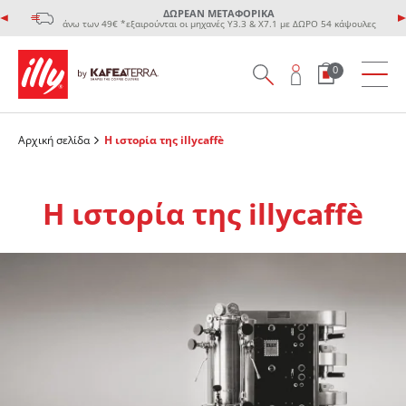
ΔΩΡΕΑΝ ΜΕΤΑΦΟΡΙΚΑ
άνω των 49€ *εξαιρούνται οι μηχανές Υ3.3 & Χ7.1 με ΔΩΡΟ 54 κάψουλες
0
Αρχική σελίδα
Η ιστορία της illycaffè
Η ιστορία της illycaffè