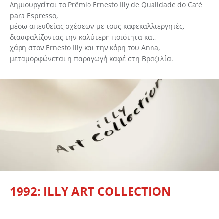
Δημιουργείται το Prêmio Ernesto Illy de Qualidade do Café
Βρείτε το προϊόν που επιθυμείτε και πατήστε στο
para Espresso,
κουμπί "Προσθήκη στα Αγαπημένα".
μέσω απευθείας σχέσεων με τους καφεκαλλιεργητές,
διασφαλίζοντας την καλύτερη ποιότητα και,
Βρείτε την δική σας λίστα Αγαπημένων στο προφίλ
χάρη στον Ernesto Illy και την κόρη του Anna,
σας.
μεταμορφώνεται η παραγωγή καφέ στη Βραζιλία.
ΔΗΜΙΟΥΡΓΙΑ ΛΟΓΑΡΙΑΣΜΟΥ
1992: ILLY ART COLLECTION