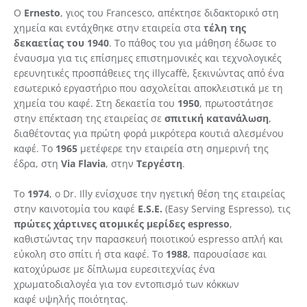
Ο
E
rnesto
, γιος του Francesco, απέκτησε διδακτορικό στη
χημεία και εντάχθηκε στην εταιρεία στα
τέλη της
δεκαετίας του 1940
. Το πάθος του για μάθηση έδωσε το
έναυσμα για τις επίσημες επιστημονικές και τεχνολογικές
ερευνητικές προσπάθειες της illycaffè, ξεκινώντας από ένα
εσωτερικό εργαστήριο που ασχολείται αποκλειστικά με τη
χημεία του καφέ. Στη δεκαετία του
1950
, πρωτοστάτησε
στην επέκταση της εταιρείας σε
σπιτική κατανάλωση
,
διαθέτοντας για πρώτη φορά μικρότερα κουτιά αλεσμένου
καφέ. Το
1965
μετέφερε την εταιρεία στη σημερινή της
έδρα, στη
Via Flavia
, στην
Τεργέστη
.
Το
1974
, ο Dr. Illy ενίσχυσε την ηγετική θέση της εταιρείας
στην καινοτομία του καφέ
E.S.E.
(Easy Serving Espresso), τις
πρώτες χάρτινες ατομικές μερίδες espresso
,
καθιστώντας την παρασκευή ποιοτικού espresso απλή και
εύκολη στο σπίτι ή στα καφέ. Το
1988
, παρουσίασε και
κατοχύρωσε με δίπλωμα ευρεσιτεχνίας ένα
χρωματοδιαλογέα για τον εντοπισμό των κόκκων
καφέ υψηλής ποιότητας.