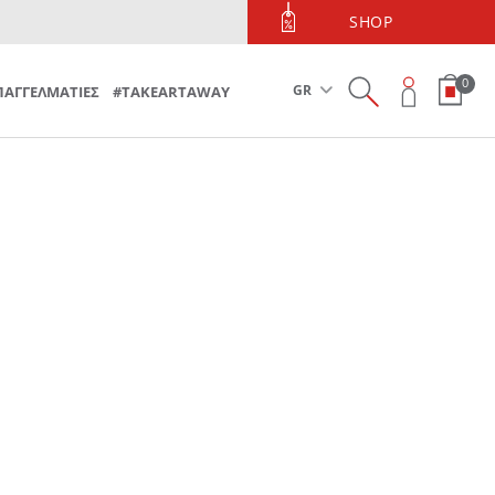
ΤΗΛΕΦΩΝΙΚΕΣ ΠΑΡΑΓΓΕΛΙΕΣ
SHOP
Τηλεφωνικές Παραγγελίες 213 090 5600
0
GR
ΠΑΓΓΕΛΜΑΤΙΕΣ
#TAKEARTAWAY
σας
στα αγαπημένων.
ένα".