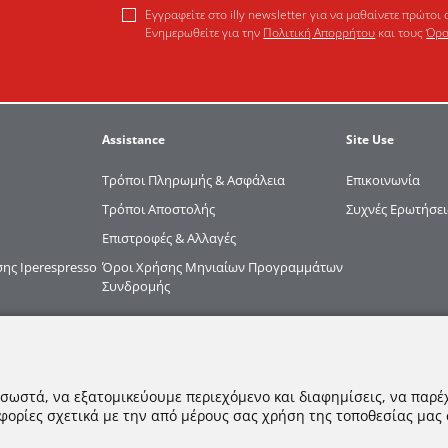
Εγγραφείτε στο illy newsletter για να μαθαίνετε πρώτοι 
Ενημερωθείτε για την
Πολιτική Απορρήτου
και τους
Όρο
Assistance
Site Use
Τρόποι Πληρωμής & Ασφάλεια
Επικοινωνία
Τρόποι Αποστολής
Συχνές Ερωτήσει
Επιστροφές & Αλλαγές
ς Iperespresso
Όροι Χρήσης Μηνιαίων Προγραμμάτων
Συνδρομής
 σωστά, να εξατομικεύουμε περιεχόμενο και διαφημίσεις, να παρέ
φορίες σχετικά με την από μέρους σας χρήση της τοποθεσίας μας