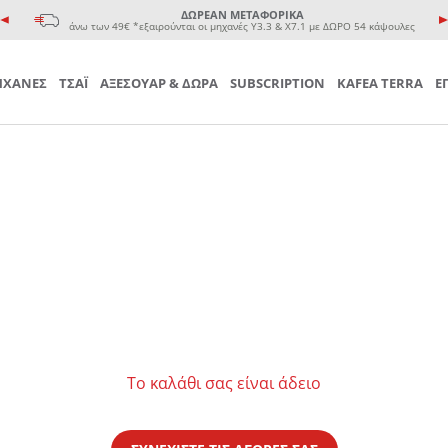
e coffee cup
ΔΩΡΕΑΝ ΜΕΤΑΦΟΡΙΚΑ
 Τσαγιού
άνω των 49€ *εξαιρούνται οι μηχανές Υ3.3 & Χ7.1 με ΔΩΡΟ 54 κάψουλες
ΧΑΝΕΣ
ΤΣΑΪ
ΑΞΕΣΟΥΑΡ & ΔΩΡΑ
SUBSCRIPTION
KAFEA TERRA
Ε
μιουργήστε λογαριασμό για να αποθηκεύσετε τα Αγαπημένα 
τον προσωπικό σας λογαριασμό και αποθηκεύστε την δική σας λί
Το καλάθι σας είναι άδειο
ϊόν που επιθυμείτε και πατήστε στο κουμπί "Προσθήκη στα Αγαπημ
κή σας λίστα Αγαπημένων στο προφίλ σας.